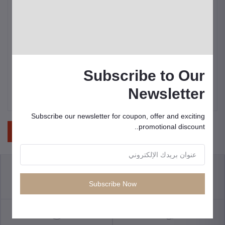
*
Phone Number
*
How will you affiliate?
Subscribe to Our
Newsletter
Subscribe our newsletter for coupon, offer and exciting
promotional discount..
حفظ
سياسة الاسترجاع
Subscribe Now
الشروط والأحكام